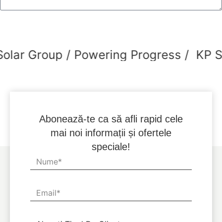
TRIMITEȚI CEREREA
lar Group / Powering Progress /
KP So
Abonează-te ca să afli rapid cele
mai noi informații și ofertele
speciale!