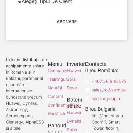
ABONARE
Lider în distribuția de
Meniu
Invertori
Contacte
echipamente solare
Companie
Huawei
Birou România:
în România și în
Balcani, partener al
Traininguri
Solis
+407 26 948 575
unor mărci
Noutăți
Deye
sales_ro@kpim.eu
internaționale
Contact
cunoscute precum
kpsolargroup.ro
Baterii
Huawei, Dyness,
Confidențialitate
solare
Birou Bulgaria:
Astronergy,
Huawei
Hartă site
Aerocompact,
str. „Vincent van
Dyness
Clenergy, AlphaESS
Gogh“ 7, Smart
Panouri
și altele.
Tower, floor 4,
Solax
solare