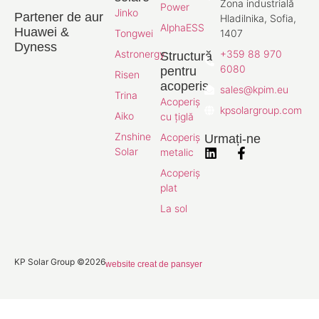
Zona industrială
Power
Jinko
Partener de aur
Hladilnika, Sofia,
AlphaESS
Huawei &
Tongwei
1407
Dyness
Astronergy
+359 88 970
Structură
6080
pentru
Risen
acoperiș
sales@kpim.eu
Trina
Acoperiș
kpsolargroup.com
Aiko
cu țiglă
Znshine
Acoperiș
Urmați-ne
Solar
metalic
Acoperiș
plat
La sol
KP Solar Group ©2026
website creat de pansyer